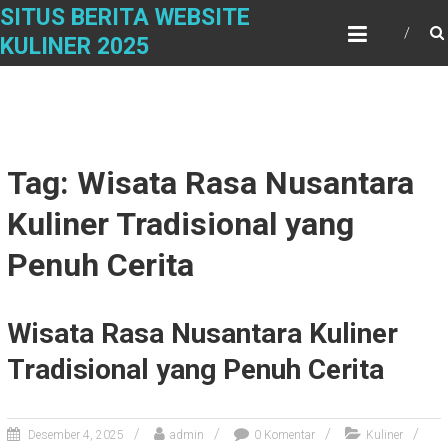
Skip
SITUS BERITA WEBSITE
to
KULINER 2025
content
Tag: Wisata Rasa Nusantara
Kuliner Tradisional yang
Penuh Cerita
Wisata Rasa Nusantara Kuliner
Tradisional yang Penuh Cerita
Desember 4, 2025
admin
0 Komentar
Kuliner