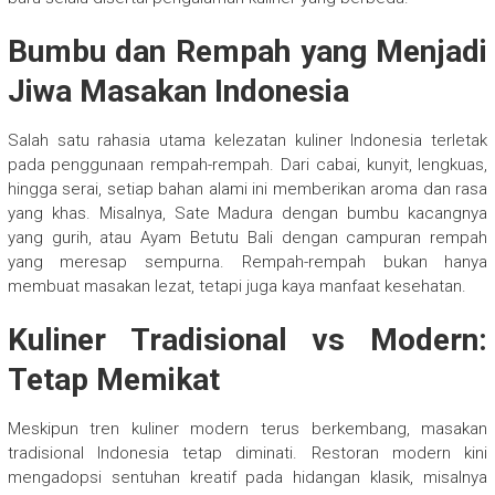
Bumbu dan Rempah yang Menjadi
Jiwa Masakan Indonesia
Salah satu rahasia utama kelezatan kuliner Indonesia terletak
pada penggunaan rempah-rempah. Dari cabai, kunyit, lengkuas,
hingga serai, setiap bahan alami ini memberikan aroma dan rasa
yang khas. Misalnya, Sate Madura dengan bumbu kacangnya
yang gurih, atau Ayam Betutu Bali dengan campuran rempah
yang meresap sempurna. Rempah-rempah bukan hanya
membuat masakan lezat, tetapi juga kaya manfaat kesehatan.
Kuliner Tradisional vs Modern:
Tetap Memikat
Meskipun tren kuliner modern terus berkembang, masakan
tradisional Indonesia tetap diminati. Restoran modern kini
mengadopsi sentuhan kreatif pada hidangan klasik, misalnya