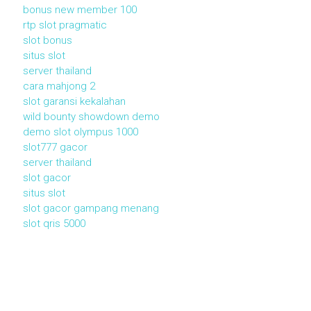
bonus new member 100
rtp slot pragmatic
slot bonus
situs slot
server thailand
cara mahjong 2
slot garansi kekalahan
wild bounty showdown demo
demo slot olympus 1000
slot777 gacor
server thailand
slot gacor
situs slot
slot gacor gampang menang
slot qris 5000