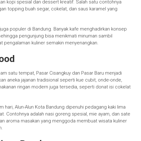
an kopi spesial dan dessert kreatif. Salah satu contohnya
an topping buah segar, cokelat, dan saus karamel yang
a juga populer di Bandung. Banyak kafe menghadirkan konsep
sehingga pengunjung bisa menikmati minuman sambil
uat pengalaman kuliner semakin menyenangkan.
Food
lam satu tempat, Pasar Cisangkuy dan Pasar Baru menjadi
an aneka jajanan tradisional seperti kue cubit, onde-onde,
akanan ringan modern juga tersedia, seperti donat isi cokelat
am hari, Alun-Alun Kota Bandung dipenuhi pedagang kaki lima
t. Contohnya adalah nasi goreng spesial, mie ayam, dan sate
an aroma masakan yang menggoda membuat wisata kuliner
n.