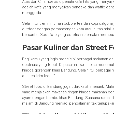
Atas dan Cihampelas dipenuhi kafe hits yang menyajik
adalah kafe yang menyajikan pancake dan waffle deng
menggoda.
Selain itu, tren minuman bubble tea dan kopi dalgon
outdoor dengan pemandangan kota atau hutan mini, 
bersantai. Spot foto yang estetis ini semakin memb
Pasar Kuliner dan Street 
Bagi kamu yang ingin mencicipi berbagai makanan da
destinasi yang tepat. Di pasar ini, kamu bisa menemuk
hingga gorengan khas Bandung. Selain itu, berbagai m
atau es krim kreatif.
Street food di Bandung juga tidak kalah menarik. Mal
yang menjajakan makanan ringan hingga makanan bera
ayam dengan bumbu khas Bandung. Suasana ramai d
malam di Bandung menjadi pengalaman tak terlupaka