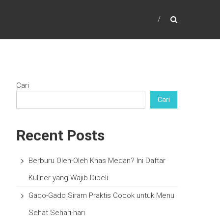
Cari
Cari
Recent Posts
Berburu Oleh-Oleh Khas Medan? Ini Daftar
Kuliner yang Wajib Dibeli
Gado-Gado Siram Praktis Cocok untuk Menu
Sehat Sehari-hari