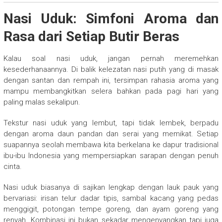
Nasi Uduk: Simfoni Aroma dan
Rasa dari Setiap Butir Beras
Kalau soal nasi uduk, jangan pernah meremehkan
kesederhanaannya. Di balik kelezatan nasi putih yang di masak
dengan santan dan rempah ini, tersimpan rahasia aroma yang
mampu membangkitkan selera bahkan pada pagi hari yang
paling malas sekalipun.
Tekstur nasi uduk yang lembut, tapi tidak lembek, berpadu
dengan aroma daun pandan dan serai yang memikat. Setiap
suapannya seolah membawa kita berkelana ke dapur tradisional
ibu-ibu Indonesia yang mempersiapkan sarapan dengan penuh
cinta.
Nasi uduk biasanya di sajikan lengkap dengan lauk pauk yang
bervariasi: irisan telur dadar tipis, sambal kacang yang pedas
menggigit, potongan tempe goreng, dan ayam goreng yang
renyah. Kombinasi ini bukan sekadar mengenyangkan tapi juga