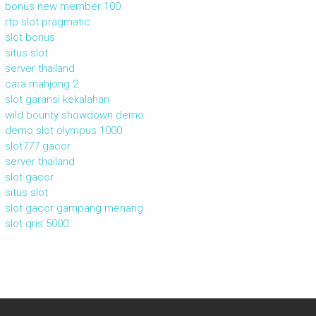
bonus new member 100
rtp slot pragmatic
slot bonus
situs slot
server thailand
cara mahjong 2
slot garansi kekalahan
wild bounty showdown demo
demo slot olympus 1000
slot777 gacor
server thailand
slot gacor
situs slot
slot gacor gampang menang
slot qris 5000