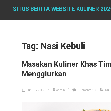
Skip
to
SITUS BERITA WEBSITE KULINER 202
content
Tag: Nasi Kebuli
Masakan Kuliner Khas Ti
Menggiurkan
Juni 13, 2025
admin
0 Komentar
Kuli