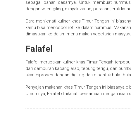
sebagai bahan dasarnya. Untuk membuat hummus,
dengan wijen giling, minyak zaitun, perasan jeruk lim
Cara menikmati kuliner khas Timur Tengah ini biasan
kamu bisa mencocol roti ke dalam hummus. Makanan in
dimasukan ke dalam menu makan vegetarian masyaraka
Falafel
Falafel merupakan kuliner khas Timur Tengah terpopuler
dari campuran kacang arab, tepung terigu, dan bumb
akan diproses dengan digiling dan dibentuk bulat-bul
Penyajian makanan khas Timur Tengah ini biasanya dib
Umumnya, Falafel dinikmati bersamaan dengan isian se