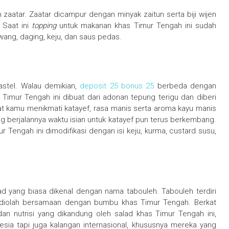
aatar. Zaatar dicampur dengan minyak zaitun serta biji wijen
 Saat ini
topping
untuk makanan khas Timur Tengah ini sudah
ang, daging, keju, dan saus pedas.
pastel. Walau demikian,
deposit 25 bonus 25
berbeda dengan
as Timur Tengah ini dibuat dari adonan tepung terigu dan diberi
aat kamu menikmati katayef, rasa manis serta aroma kayu manis
ng berjalannya waktu isian untuk katayef pun terus berkembang.
 Tengah ini dimodifikasi dengan isi keju, kurma, custard susu,
d yang biasa dikenal dengan nama tabouleh. Tabouleh terdiri
n diolah bersamaan dengan bumbu khas Timur Tengah. Berkat
n nutrisi yang dikandung oleh salad khas Timur Tengah ini,
sia tapi juga kalangan internasional, khususnya mereka yang