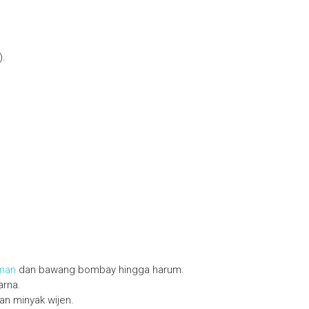
).
man
dan bawang bombay hingga harum.
arna.
an minyak wijen.