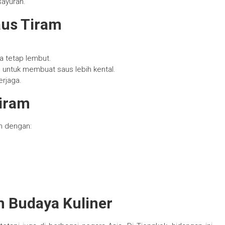
ayuran.
us Tiram
a tetap lembut.
 untuk membuat saus lebih kental.
erjaga.
iram
an dengan:
 Budaya Kuliner