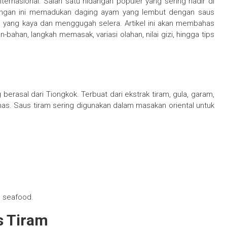
ernasional. Salah satu hidangan populer yang sering hadir di
dangan ini memadukan daging ayam yang lembut dengan saus
sa yang kaya dan menggugah selera. Artikel ini akan membahas
bahan, langkah memasak, variasi olahan, nilai gizi, hingga tips
 berasal dari Tiongkok. Terbuat dari ekstrak tiram, gula, garam,
khas. Saus tiram sering digunakan dalam masakan oriental untuk
 seafood.
s Tiram