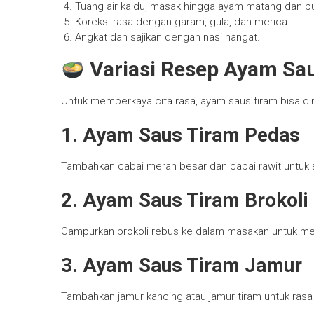
Tuang air kaldu, masak hingga ayam matang dan 
Koreksi rasa dengan garam, gula, dan merica.
Angkat dan sajikan dengan nasi hangat.
Variasi Resep Ayam Sa
Untuk memperkaya cita rasa, ayam saus tiram bisa d
1. Ayam Saus Tiram Pedas
Tambahkan cabai merah besar dan cabai rawit untuk
2. Ayam Saus Tiram Brokoli
Campurkan brokoli rebus ke dalam masakan untuk me
3. Ayam Saus Tiram Jamur
Tambahkan jamur kancing atau jamur tiram untuk rasa