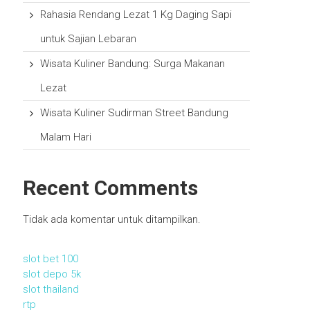
Rahasia Rendang Lezat 1 Kg Daging Sapi
untuk Sajian Lebaran
Wisata Kuliner Bandung: Surga Makanan
Lezat
Wisata Kuliner Sudirman Street Bandung
Malam Hari
Recent Comments
Tidak ada komentar untuk ditampilkan.
slot bet 100
slot depo 5k
slot thailand
rtp