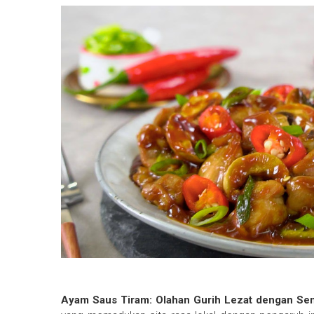
Ayam Saus Tiram: Olahan Gurih Lezat dengan Sen