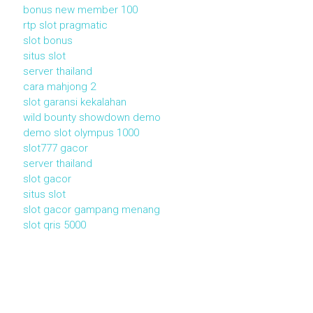
bonus new member 100
rtp slot pragmatic
slot bonus
situs slot
server thailand
cara mahjong 2
slot garansi kekalahan
wild bounty showdown demo
demo slot olympus 1000
slot777 gacor
server thailand
slot gacor
situs slot
slot gacor gampang menang
slot qris 5000