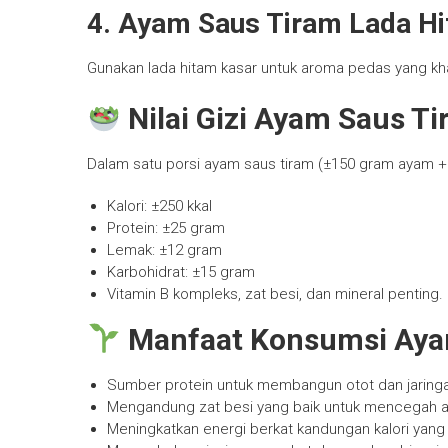
4. Ayam Saus Tiram Lada H
Gunakan lada hitam kasar untuk aroma pedas yang kha
Nilai Gizi Ayam Saus T
Dalam satu porsi ayam saus tiram (±150 gram ayam + 
Kalori: ±250 kkal
Protein: ±25 gram
Lemak: ±12 gram
Karbohidrat: ±15 gram
Vitamin B kompleks, zat besi, dan mineral penting.
Manfaat Konsumsi Aya
Sumber protein untuk membangun otot dan jaringa
Mengandung zat besi yang baik untuk mencegah 
Meningkatkan energi berkat kandungan kalori yang