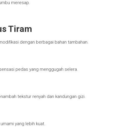
bumbu meresap.
us Tiram
imodifikasi dengan berbagai bahan tambahan.
 sensasi pedas yang menggugah selera.
nambah tekstur renyah dan kandungan gizi.
 umami yang lebih kuat.