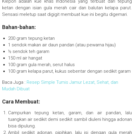
Klepon adalah kue khas Indonesia yang terbuat dari tepung
ketan dengan isian gula merah cair dan balutan kelapa parut.
Sensasi meletup saat digigit membuat kue ini begitu digemari.
Bahan-bahan:
200 gram tepung ketan
1 sendok makan air daun pandan (atau pewarna hijau)
½ sendok teh garam
150 ml air hangat
100 gram gula merah, serut halus
100 gram kelapa parut, kukus sebentar dengan sedikit garam
Baca Juga :
Resep Simple Tumis Jamur Lezat, Sehat, dan
Mudah Dibuat
Cara Membuat:
Campurkan tepung ketan, garam, dan air pandan, lalu
tuangkan air sedikit demi sedikit sambil diuleni hingga adonan
bisa dipulung.
Ambil sedikit adonan, pipihkan, lalu isi dengan gula merah