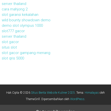
server thailand
cara mahjong 2
slot garansi kekalahan
wild bounty showdown demo
demo slot olympus 1000
slot777 gacor
server thailand
slot gacor
situs slot
slot gacor gampang menang
slot qris 5000
Hak Cipta © 2026
Situs Berita Website Kuliner 2025
. Tema:
Himalayas
oleh
ThemeGrill. Dipersembahkan oleh
WordPress
.