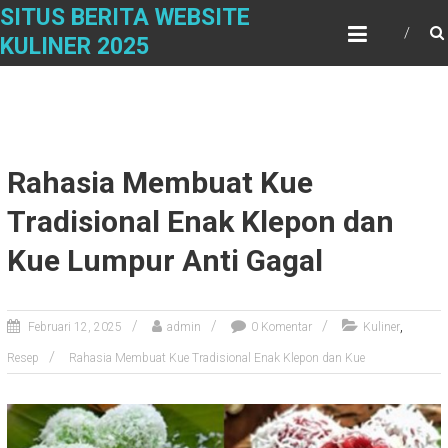
Skip
SITUS BERITA WEBSITE
to
KULINER 2025
content
Rahasia Membuat Kue
Tradisional Enak Klepon dan
Kue Lumpur Anti Gagal
,
Februari 12, 2025
admin
0 Komentar
Kuliner
Resep
Rahasia Membuat Kue Tradisional Enak Klepon dan Kue