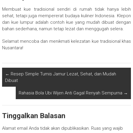
Membuat kue tradisional sendiri di rumah tidak hanya lebih
sehat, tetapi juga mempererat budaya kuliner Indonesia. Klepon
dan kue lumpur adalah contoh kue yang mudah dibuat dengan
bahan sederhana, namun tetap lezat dan menggugah selera.
Selamat mencoba dan menikmati kelezatan kue tradisional khas
Nusantara!
←
Resep Simple Tumis Jamur Lezat, Sehat, dan Mudah
Dibuat
Rahasia Bola Ubi Wijen Anti Gagal Renyah Sempurna
→
Tinggalkan Balasan
Alamat email Anda tidak akan dipublikasikan.
Ruas yang wajib