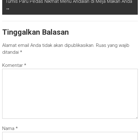
Tumis Paru Pedas Nikmat Menu Andalan di Meja Makan Anda
→
Tinggalkan Balasan
Alamat email Anda tidak akan dipublikasikan.
Ruas yang wajib
ditandai
*
Komentar
*
Nama
*