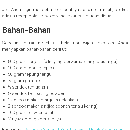
Jika Anda ingin mencoba membuatnya sendiri di rumah, berikut
adalah resep bola ubi wijen yang lezat dan mudah dibuat.
Bahan-Bahan
Sebelum mulai membuat bola ubi wijen, pastikan Anda
menyiapkan bahan-bahan berikut:
500 gram ubi jalar (pilih yang berwarna kuning atau ungu)
100 gram tepung tapioka
50 gram tepung terigu
75 gram gula pasir
½ sendok teh garam
½ sendok teh baking powder
1 sendok makan margarin (lelehkan)
2 sendok makan air (jika adonan terlalu kering)
100 gram biji wijen putih
Minyak goreng secukupnya
Baca juga :
Rahasia Membuat Kue Tradisional Enak Klepon dan