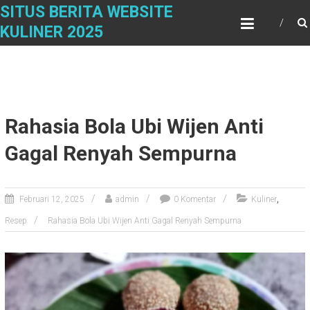
Skip
SITUS BERITA WEBSITE
to
KULINER 2025
content
Rahasia Bola Ubi Wijen Anti
Gagal Renyah Sempurna
,
Februari 12, 2025
admin
0 Komentar
Kuliner
Resep
Rahasia Bola Ubi Wijen Anti Gagal Renyah Sempurna