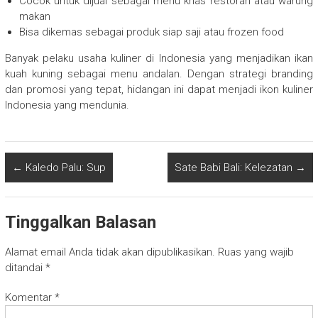
Cocok untuk dijual sebagai menu khas restoran atau warung
makan
Bisa dikemas sebagai produk siap saji atau frozen food
Banyak pelaku usaha kuliner di Indonesia yang menjadikan ikan
kuah kuning sebagai menu andalan. Dengan strategi branding
dan promosi yang tepat, hidangan ini dapat menjadi ikon kuliner
Indonesia yang mendunia.
←
Kaledo Palu: Sup
Sate Babi Bali: Kelezatan
→
Tinggalkan Balasan
Alamat email Anda tidak akan dipublikasikan.
Ruas yang wajib
ditandai
*
Komentar
*