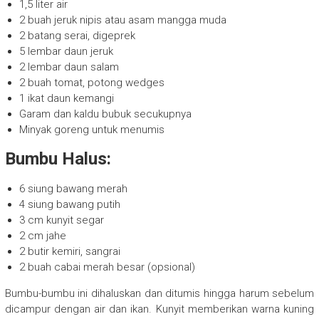
1,5 liter air
2 buah jeruk nipis atau asam mangga muda
2 batang serai, digeprek
5 lembar daun jeruk
2 lembar daun salam
2 buah tomat, potong wedges
1 ikat daun kemangi
Garam dan kaldu bubuk secukupnya
Minyak goreng untuk menumis
Bumbu Halus:
6 siung bawang merah
4 siung bawang putih
3 cm kunyit segar
2 cm jahe
2 butir kemiri, sangrai
2 buah cabai merah besar (opsional)
Bumbu-bumbu ini dihaluskan dan ditumis hingga harum sebelum
dicampur dengan air dan ikan. Kunyit memberikan warna kuning