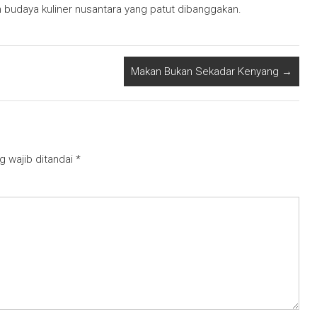
budaya kuliner nusantara yang patut dibanggakan.
Makan Bukan Sekadar Kenyang
→
g wajib ditandai
*