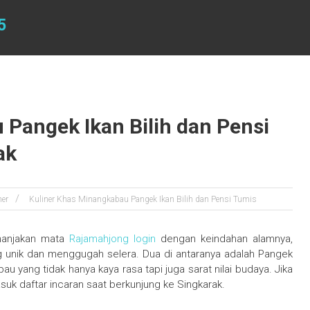
5
Pangek Ikan Bilih dan Pensi
ak
ner
Kuliner Khas Minangkabau Pangek Ikan Bilih dan Pensi Tumis
manjakan mata
Rajamahjong login
dengan keindahan alamnya,
g unik dan menggugah selera. Dua di antaranya adalah Pangek
bau yang tidak hanya kaya rasa tapi juga sarat nilai budaya. Jika
asuk daftar incaran saat berkunjung ke Singkarak.