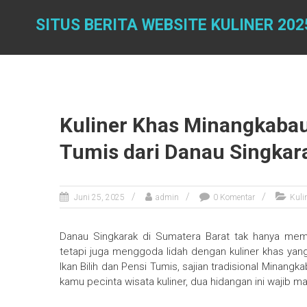
Skip
to
SITUS BERITA WEBSITE KULINER 202
content
Kuliner Khas Minangkabau 
Tumis dari Danau Singkar
Juni 25, 2025
admin
0 Komentar
Kuli
Danau Singkarak di Sumatera Barat tak hanya me
tetapi juga menggoda lidah dengan kuliner khas yan
Ikan Bilih dan Pensi Tumis, sajian tradisional Minangka
kamu pecinta wisata kuliner, dua hidangan ini wajib m