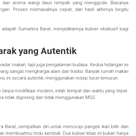
edas, dan aroma wangi daun rempah yang menggoda. Biasanya
ingan. Proses memasaknya cepat, dan hasil akhirnya begitu
ar wilayah Sumatera Barat, menjadikannya kuliner eksklusif bagi
arak yang Autentik
ekadar makan, tapi juga pengalaman budaya. Kedua hidangan ini
yang sangat menghargai alam dan tradisi. Banyak rumah makan
nu ini secara autentik, menggunakan resep turun-temurun.
tanpa modifikasi modern, inilah tempat dan waktu yang tepat.
arena tidak digoreng dan tidak menggunakan MSG.
Barat, sempatkan diri untuk mencicipi pangek ikan bilih dan
kan membuatmu rindu kembali. Dua kuliner khas ini bukan hanya