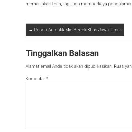
memanjakan lidah, tapi juga memperkaya pengalaman 
←
Resep Autentik Mie Becek Khas Jawa Timur
Tinggalkan Balasan
Alamat email Anda tidak akan dipublikasikan.
Ruas yan
Komentar
*