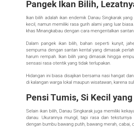
Pangek Ikan Bilih, Lezatny
Ikan bilih adalah ikan endemik Danau Singkarak yan
kecil, namun memiliki rasa gurih alami yang luar bias
khas Minangkabau dengan cara mengentalkan santan 
Dalam pangek ikan bilih, bahan seperti kunyit, ja
sempurna dengan santan kental yang dimasak perlahan
harum rempah. Ikan bilih yang dimasak hingga em
sensasi rasa otentik yang tidak terlupakan.
Hidangan ini biasa disajikan bersama nasi hangat dan
di kalangan warga lokal maupun wisatawan, karena suli
Pensi Tumis, Si Kecil yan
Selain ikan bilih, Danau Singkarak juga memiliki keka
danau. Ukurannya mungil, tapi rasa dan teksturnya 
dengan bumbu bawang putih, bawang merah, cabai, da