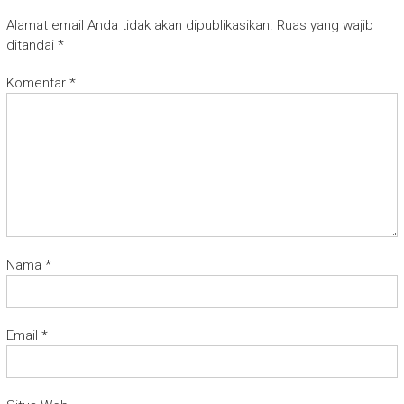
Alamat email Anda tidak akan dipublikasikan.
Ruas yang wajib
ditandai
*
Komentar
*
Nama
*
Email
*