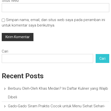
Situs Web
Simpan nama, email, dan situs web saya pada peramban ini
untuk komentar saya berikutnya.
Cari
Cari
Recent Posts
Berburu Oleh-Oleh Khas Medan? Ini Daftar Kuliner yang Wajib
Dibeli
Gado-Gado Siram Praktis Cocok untuk Menu Sehat Sehari-