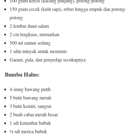
100 gram kercis (kacang panjang), potong-potong
150 gram cecek (kulit sapi), rebus hingga empuk dan potong-
potong
2 lembar daun salam
2 cm lengkuas, memarkan
500 ml santan sedang
1 sdm minyak untuk menumis
Garam, gula, dan penyedap secukupnya
Bumbu Halus:
4 siung bawang putih
5 butir bawang merah
3 butir kemiri, sangrai
2 buah cabai merah besar
1 sdt ketumbar bubuk
½ sdt merica bubuk