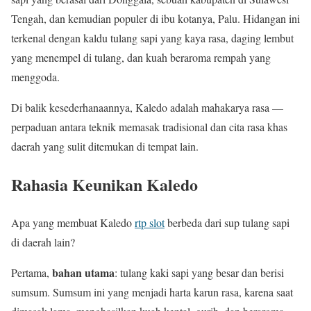
Tengah, dan kemudian populer di ibu kotanya, Palu. Hidangan ini
terkenal dengan kaldu tulang sapi yang kaya rasa, daging lembut
yang menempel di tulang, dan kuah beraroma rempah yang
menggoda.
Di balik kesederhanaannya, Kaledo adalah mahakarya rasa —
perpaduan antara teknik memasak tradisional dan cita rasa khas
daerah yang sulit ditemukan di tempat lain.
Rahasia Keunikan Kaledo
Apa yang membuat Kaledo
rtp slot
berbeda dari sup tulang sapi
di daerah lain?
bahan utama
Pertama,
: tulang kaki sapi yang besar dan berisi
sumsum. Sumsum ini yang menjadi harta karun rasa, karena saat