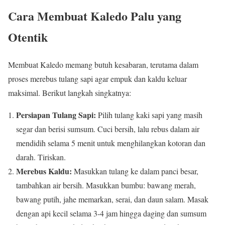
Cara Membuat Kaledo Palu yang
Otentik
Membuat Kaledo memang butuh kesabaran, terutama dalam
proses merebus tulang sapi agar empuk dan kaldu keluar
maksimal. Berikut langkah singkatnya:
Persiapan Tulang Sapi:
Pilih tulang kaki sapi yang masih
segar dan berisi sumsum. Cuci bersih, lalu rebus dalam air
mendidih selama 5 menit untuk menghilangkan kotoran dan
darah. Tiriskan.
Merebus Kaldu:
Masukkan tulang ke dalam panci besar,
tambahkan air bersih. Masukkan bumbu: bawang merah,
bawang putih, jahe memarkan, serai, dan daun salam. Masak
dengan api kecil selama 3-4 jam hingga daging dan sumsum