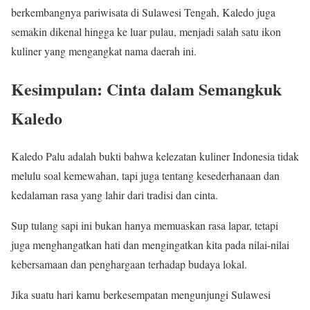
berkembangnya pariwisata di Sulawesi Tengah, Kaledo juga
semakin dikenal hingga ke luar pulau, menjadi salah satu ikon
kuliner yang mengangkat nama daerah ini.
Kesimpulan: Cinta dalam Semangkuk
Kaledo
Kaledo Palu adalah bukti bahwa kelezatan kuliner Indonesia tidak
melulu soal kemewahan, tapi juga tentang kesederhanaan dan
kedalaman rasa yang lahir dari tradisi dan cinta.
Sup tulang sapi ini bukan hanya memuaskan rasa lapar, tetapi
juga menghangatkan hati dan mengingatkan kita pada nilai-nilai
kebersamaan dan penghargaan terhadap budaya lokal.
Jika suatu hari kamu berkesempatan mengunjungi Sulawesi