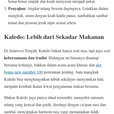
benar-benar empuk dan kuah menyusut menjadi pekat.
Penyajian:
Angkat tulang beserta dagingnya. Letakkan dalam
mangkuk, siram dengan kuah kaldu panas, tambahkan sambal
tomat dan perasan jeruk nipis sesuai selera.
Kaledo: Lebih dari Sekadar Makanan
Di Sulawesi Tengah, Kaledo bukan hanya soal rasa, tapi juga soal
kebersamaan dan tradisi
. Hidangan ini biasanya disantap
bersama keluarga, bahkan dalam acara-acara khusus dan
slot
bonus new member 100
pertemuan penting. Satu mangkuk
Kaledo bisa menghangatkan tubuh sekaligus menyatukan hati,
menjalin kembali ikatan lewat pengalaman makan bersama.
Makan Kaledo juga punya ritual tersendiri: menyedot sumsum
tulang yang kenyal dan gurih, diselingi dengan cicipan nasi dan
sambal, menciptakan harmoni rasa yang memanjakan lidah.