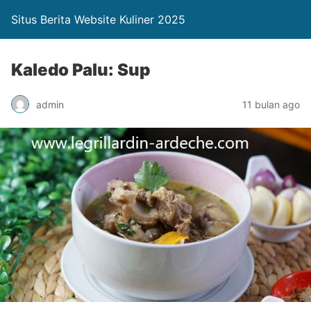
Situs Berita Website Kuliner 2025
Kaledo Palu: Sup
admin
11 bulan ago